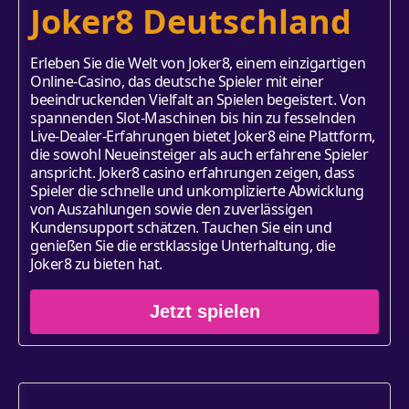
Joker8 Deutschland
Erleben Sie die Welt von Joker8, einem einzigartigen
Online-Casino, das deutsche Spieler mit einer
beeindruckenden Vielfalt an Spielen begeistert. Von
spannenden Slot-Maschinen bis hin zu fesselnden
Live-Dealer-Erfahrungen bietet Joker8 eine Plattform,
die sowohl Neueinsteiger als auch erfahrene Spieler
anspricht. Joker8 casino erfahrungen zeigen, dass
Spieler die schnelle und unkomplizierte Abwicklung
von Auszahlungen sowie den zuverlässigen
Kundensupport schätzen. Tauchen Sie ein und
genießen Sie die erstklassige Unterhaltung, die
Joker8 zu bieten hat.
Jetzt spielen