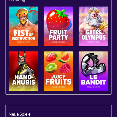
Neue Spiele