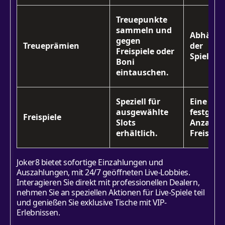
Treuepunkte
sammeln und
Abhängi
gegen
Treueprämien
der
Freispiele oder
Spielakti
Boni
eintauschen.
Speziell für
Eine
ausgewählte
festgele
Freispiele
Slots
Anzahl 
erhältlich.
Freispie
Joker8 bietet sofortige Einzahlungen und
Auszahlungen, mit 24/7 geöffneten Live-Lobbies.
Interagieren Sie direkt mit professionellen Dealern,
nehmen Sie an speziellen Aktionen für Live-Spiele teil
und genießen Sie exklusive Tische mit VIP-
Erlebnissen.