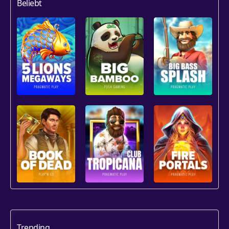
Beliebt
Trending