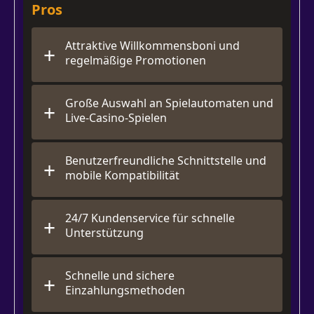
Pros
Attraktive Willkommensboni und
regelmäßige Promotionen
Große Auswahl an Spielautomaten und
Live-Casino-Spielen
Benutzerfreundliche Schnittstelle und
mobile Kompatibilität
24/7 Kundenservice für schnelle
Unterstützung
Schnelle und sichere
Einzahlungsmethoden