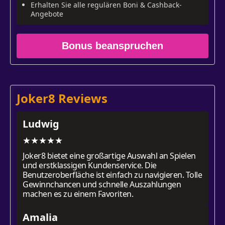
Erhalten Sie alle regulären Boni & Cashback-
Angebote
Bonus beanspruchen
Joker8 Reviews
Ludwig
★
★
★
★
★
Joker8 bietet eine großartige Auswahl an Spielen
und erstklassigen Kundenservice. Die
Benutzeroberfläche ist einfach zu navigieren. Tolle
Gewinnchancen und schnelle Auszahlungen
machen es zu einem Favoriten.
Amalia