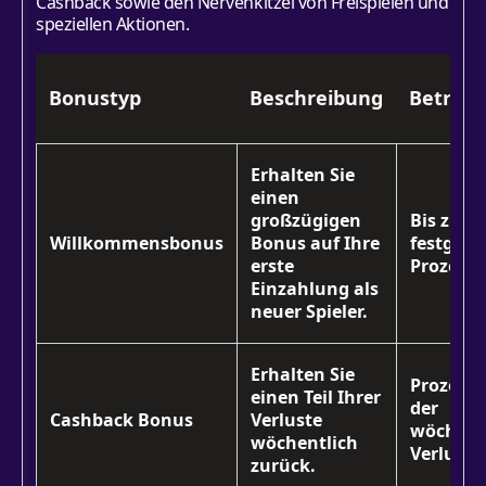
Cashback sowie den Nervenkitzel von Freispielen und
speziellen Aktionen.
Bonustyp
Beschreibung
Betrag
Erhalten Sie
einen
großzügigen
Bis zu e
Willkommensbonus
Bonus auf Ihre
festgele
erste
Prozents
Einzahlung als
neuer Spieler.
Erhalten Sie
Prozents
einen Teil Ihrer
der
Cashback Bonus
Verluste
wöchent
wöchentlich
Verluste
zurück.