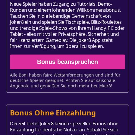
Neue Spieler haben Zugang zu Tutorials, Demo-
Runden und einem lohnenden Willkommensbonus.
Tauchen Sie in die lebendige Gemeinschaft von
Joker8 ein und spielen Sie Tischspiele, Blitz-Roulettes
und trendige Spiele-Shows von Ihrem Handy, PC oder
Tablet - alles mit voller Privatsphäre, Sicherheit und
fair lizenziertem Gameplay. Die Joker8 App steht
Ihnen zur Verfügung, um überall zu spielen.
Bonus beanspruchen
Alle Boni haben faire Wettanforderungen und sind für
deutsche Spieler geeignet. Achten Sie auf saisonale
Angebote und genießen Sie noch mehr bei Joker8!
Bonus Ohne Einzahlung
Derzeit bietet Joker8 keinen speziellen Bonus ohne
Einzahlung für deutsche Nutzer an. Sobald Sie sich